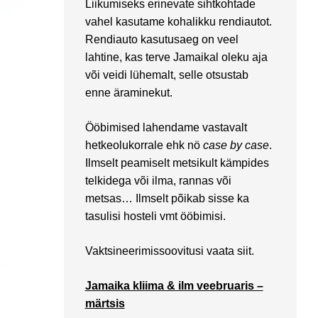
Liikumiseks erinevate sihtkohtade
vahel kasutame kohalikku rendiautot.
Rendiauto kasutusaeg on veel
lahtine, kas terve Jamaikal oleku aja
või veidi lühemalt, selle otsustab
enne äraminekut.
Ööbimised lahendame vastavalt
hetkeolukorrale ehk nö
case by case
.
Ilmselt peamiselt metsikult kämpides
telkidega või ilma, rannas või
metsas… Ilmselt põikab sisse ka
tasulisi hosteli vmt ööbimisi.
Vaktsineerimissoovitusi vaata
siit
.
Jamaika kliima & ilm veebruaris –
märtsis