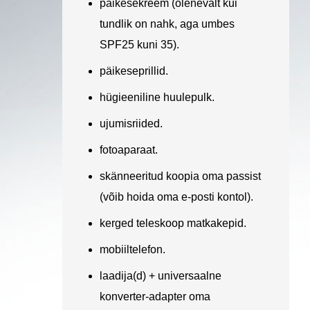
päikesekreem (olenevalt kui
tundlik on nahk, aga umbes
SPF25 kuni 35).
päikeseprillid.
hügieeniline huulepulk.
ujumisriided.
fotoaparaat.
skänneeritud koopia oma passist
(võib hoida oma e-posti kontol).
kerged teleskoop matkakepid.
mobiiltelefon.
laadija(d) + universaalne
konverter-adapter oma