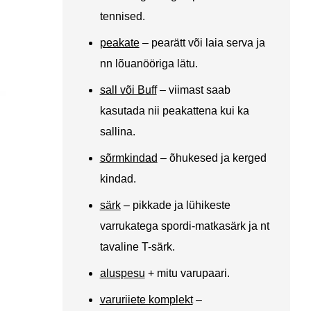
tennised.
peakate
– pearätt või laia serva ja
nn lõuanööriga lätu.
sall või Buff
– viimast saab
kasutada nii peakattena kui ka
sallina.
sõrmkindad
– õhukesed ja kerged
kindad.
särk
– pikkade ja lühikeste
varrukatega spordi-matkasärk ja nt
tavaline T-särk.
aluspesu
+ mitu varupaari.
varuriiete komplekt
–