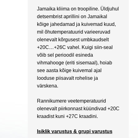
Jamaika kliima on troopiline. Üldjuhul
detsembrist aprillini on Jamaikal
kõige jahedamad ja kuivemad kuud,
mil õhutemperatuurid varieeruvad
olenevalt kõrgusest umbkaudselt
+20C…+26C vahel. Kuigi siin-seal
võib sel perioodil esineda
vihmahooge (eriti sisemaal), hoiab
see aasta kõige kuivemal ajal
looduse piisavalt rohelise ja
värskena.
Rannikumere veetemperatuurid
olenevalt piirkonnast küündivad +20C
kraadist kuni +27C kraadini.
Isiklik varustus & grupi
varustus