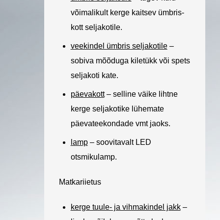
võimalikult kerge kaitsev ümbris-
kott seljakotile.
veekindel ümbris seljakotile
–
sobiva mõõduga kiletükk või spets
seljakoti kate.
päevakott
– selline väike lihtne
kerge seljakotike lühemate
päevateekondade vmt jaoks.
lamp
– soovitavalt LED
otsmikulamp.
Matkariietus
kerge tuule- ja vihmakindel jakk
–