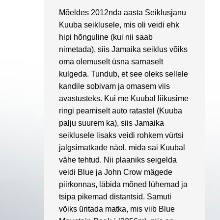
Mõeldes 2012nda aasta Seiklusjanu
Kuuba seiklusele, mis oli veidi ehk
hipi hõnguline (kui nii saab
nimetada), siis Jamaika seiklus võiks
oma olemuselt üsna sarnaselt
kulgeda. Tundub, et see oleks sellele
kandile sobivam ja omasem viis
avastusteks. Kui me Kuubal liikusime
ringi peamiselt auto ratastel (Kuuba
palju suurem ka), siis Jamaika
seiklusele lisaks veidi rohkem vürtsi
jalgsimatkade näol, mida sai Kuubal
vähe tehtud. Nii plaaniks seigelda
veidi Blue ja John Crow mägede
piirkonnas, läbida mõned lühemad ja
tsipa pikemad distantsid. Samuti
võiks üritada matka, mis viib Blue