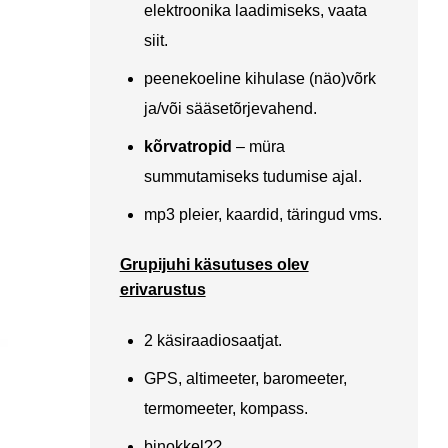
elektroonika laadimiseks, vaata
siit
.
peenekoeline kihulase (näo)võrk
ja/või sääsetõrjevahend.
kõrvatropid
– müra
summutamiseks tudumise ajal.
mp3 pleier, kaardid, täringud vms.
Grupijuhi käsutuses olev
erivarustus
2 käsiraadiosaatjat.
GPS, altimeeter, baromeeter,
termomeeter, kompass.
binokkel??