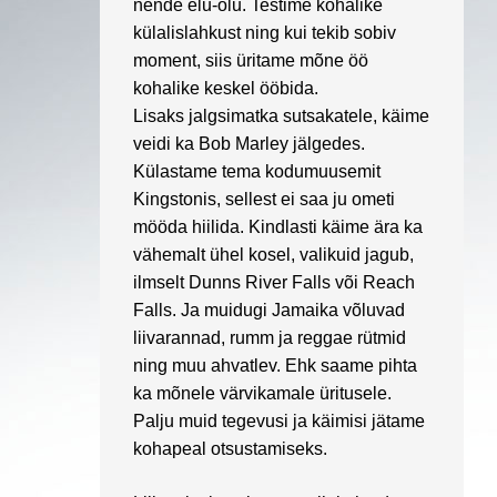
nende elu-olu. Testime kohalike
külalislahkust ning kui tekib sobiv
moment, siis üritame mõne öö
kohalike keskel ööbida.
Lisaks jalgsimatka sutsakatele, käime
veidi ka Bob Marley jälgedes.
Külastame tema kodumuusemit
Kingstonis, sellest ei saa ju ometi
mööda hiilida. Kindlasti käime ära ka
vähemalt ühel kosel, valikuid jagub,
ilmselt
Dunns River Falls
või
Reach
Falls
. Ja muidugi Jamaika võluvad
liivarannad, rumm ja reggae rütmid
ning muu ahvatlev. Ehk saame pihta
ka mõnele värvikamale üritusele.
Palju muid tegevusi ja käimisi jätame
kohapeal otsustamiseks.