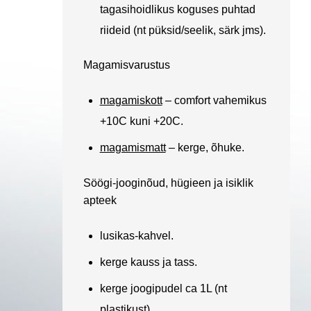
tagasihoidlikus koguses puhtad
riideid (nt püksid/seelik, särk jms).
Magamisvarustus
magamiskott
– comfort vahemikus
+10C kuni +20C.
magamismatt
– kerge, õhuke.
Söögi-jooginõud, hügieen ja isiklik
apteek
lusikas-kahvel.
kerge kauss ja tass.
kerge joogipudel ca 1L (nt
plastikust).