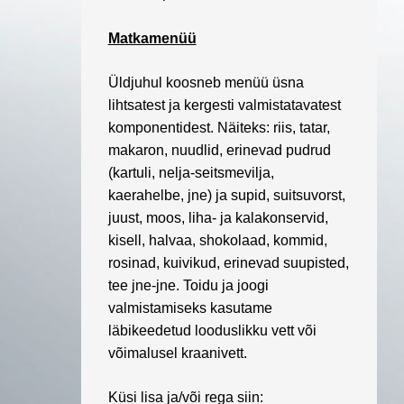
Matkamenüü
Üldjuhul koosneb menüü üsna
lihtsatest ja kergesti valmistatavatest
komponentidest. Näiteks: riis, tatar,
makaron, nuudlid, erinevad pudrud
(kartuli, nelja-seitsmevilja,
kaerahelbe, jne) ja supid, suitsuvorst,
juust, moos, liha- ja kalakonservid,
kisell, halvaa, shokolaad, kommid,
rosinad, kuivikud, erinevad suupisted,
tee jne-jne. Toidu ja joogi
valmistamiseks kasutame
läbikeedetud looduslikku vett või
võimalusel kraanivett.
Küsi lisa ja/või rega siin: