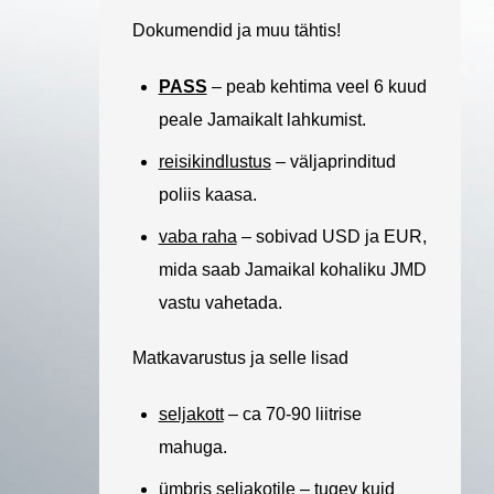
Dokumendid ja muu tähtis!
PASS
– peab kehtima veel 6 kuud
peale Jamaikalt lahkumist.
reisikindlustus
– väljaprinditud
poliis kaasa.
vaba raha
– sobivad USD ja EUR,
mida saab Jamaikal kohaliku JMD
vastu vahetada.
Matkavarustus ja selle lisad
seljakott
– ca 70-90 liitrise
mahuga.
ümbris seljakotile
– tugev kuid