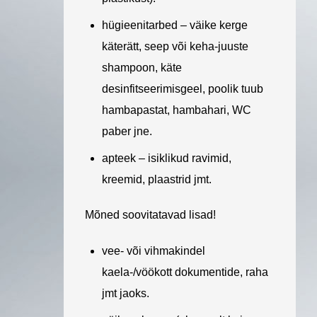
hügieenitarbed – väike kerge
käterätt, seep või keha-juuste
shampoon, käte
desinfitseerimisgeel, poolik tuub
hambapastat, hambahari, WC
paber jne.
apteek – isiklikud ravimid,
kreemid, plaastrid jmt.
Mõned soovitatavad lisad!
vee- või vihmakindel
kaela-/vöökott dokumentide, raha
jmt jaoks.