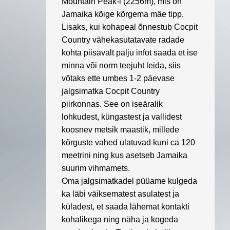
Mountain Peak-i (2256m), mis on
Jamaika kõige kõrgema mäe tipp.
Lisaks, kui kohapeal õnnestub
Cocpit
Country
vähekasutatavate radade
kohta piisavalt palju infot saada et ise
minna või norm teejuht leida, siis
võtaks ette umbes 1-2 päevase
jalgsimatka Cocpit Country
piirkonnas. See on iseäralik
lohkudest, küngastest ja vallidest
koosnev metsik maastik, millede
kõrguste vahed ulatuvad kuni ca 120
meetrini ning kus asetseb Jamaika
suurim vihmamets.
Oma jalgsimatkadel püüame kulgeda
ka läbi väiksematest asulatest ja
küladest, et saada lähemat kontakti
kohalikega ning näha ja kogeda