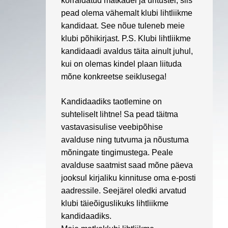
korraldatud matkadel ja üritustel, siis
pead olema vähemalt klubi lihtliikme
kandidaat. See nõue tuleneb meie
klubi põhikirjast. P.S. Klubi lihtliikme
kandidaadi avaldus täita ainult juhul,
kui on olemas kindel plaan liituda
mõne konkreetse seiklusega!
Kandidaadiks taotlemine on
suhteliselt lihtne! Sa pead täitma
vastavasisulise veebipõhise
avalduse ning tutvuma ja nõustuma
mõningate
tingimustega
. Peale
avalduse saatmist saad mõne päeva
jooksul kirjaliku kinnituse oma e-posti
aadressile. Seejärel oledki arvatud
klubi täieõiguslikuks lihtliikme
kandidaadiks.