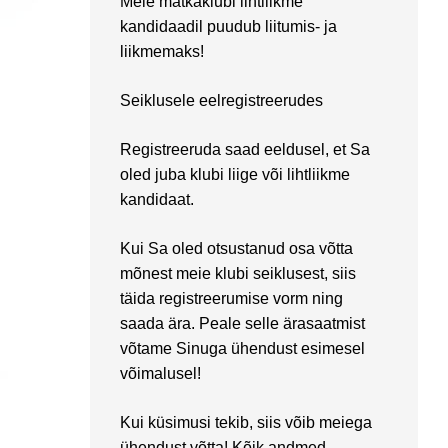
Meie matkaklubi lihtliikme
kandidaadil puudub liitumis- ja
liikmemaks!
Seiklusele eelregistreerudes
Registreeruda saad eeldusel, et Sa
oled juba klubi liige või lihtliikme
kandidaat.
Kui Sa oled otsustanud osa võtta
mõnest meie klubi seiklusest, siis
täida registreerumise vorm ning
saada ära. Peale selle ärasaatmist
võtame Sinuga ühendust esimesel
võimalusel!
Kui küsimusi tekib, siis võib meiega
ühendust võtta! Kõik andmed