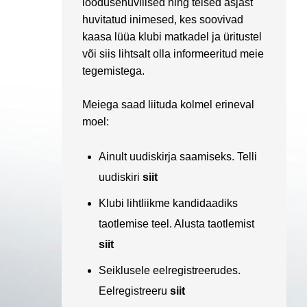
loodusehuvilised ning teised asjast
huvitatud inimesed, kes soovivad
kaasa lüüa klubi matkadel ja üritustel
või siis lihtsalt olla informeeritud meie
tegemistega.
Meiega saad liituda kolmel erineval
moel:
Ainult uudiskirja saamiseks. Telli
uudiskiri
siit
Klubi lihtliikme kandidaadiks
taotlemise teel. Alusta taotlemist
siit
Seiklusele eelregistreerudes.
Eelregistreeru
siit