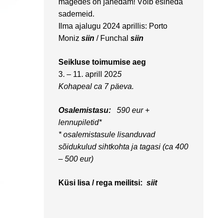
mägedes on jahedam! Võib esineda
sademeid.
Ilma ajalugu 2024 aprillis: Porto
Moniz
siin
/ Funchal
siin
Seikluse toimumise aeg
3. – 11. aprill 202
5
Kohapeal ca 7 päeva.
Osalemistasu:
590 eur
+
lennupiletid*
* osalemistasule lisanduvad
sõidukulud sihtkohta ja tagasi (ca 400
– 500 eur)
Küsi lisa / rega meilitsi:
siit