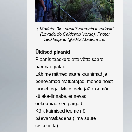
↑
Madeira üks atraktiivsemaid levadasid
(Levada do Caldeirao Verde). Photo:
Seiklusjanu @2022 Madeira trip
Üldised plaanid
Plaanis taaskord ette võtta saare
parimad palad.
Läbime mitmed saare kaunimad ja
põnevamad matkarajad, mõned neist
tunnelitega. Meie teele jääb ka mõni
külake-linnake, erinevad
ookeaniäärsed paigad.
Kõik käimised teeme nö
päevamatkadena (ilma suure
seljakotita).