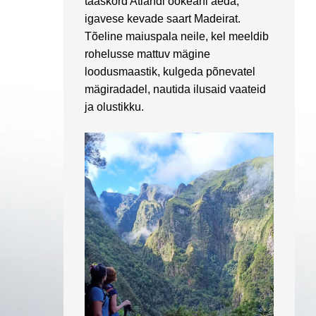
taaskord Atlandi ookeani aeda,
igavese kevade saart Madeirat.
Tõeline maiuspala neile, kel meeldib
rohelusse mattuv mägine
loodusmaastik, kulgeda põnevatel
mägiradadel, nautida ilusaid vaateid
ja olustikku.