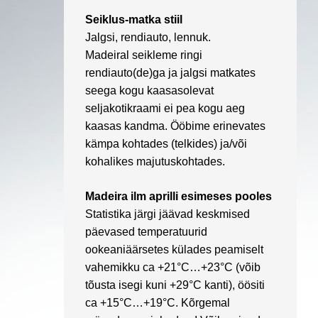
Seiklus-matka stiil
Jalgsi, rendiauto, lennuk.
Madeiral seikleme ringi
rendiauto(de)ga ja jalgsi matkates
seega kogu kaasasolevat
seljakotikraami ei pea kogu aeg
kaasas kandma. Ööbime erinevates
kämpa kohtades (telkides) ja/või
kohalikes majutuskohtades.
Madeira ilm aprilli esimeses pooles
Statistika järgi jäävad keskmised
päevased temperatuurid
ookeaniäärsetes külades peamiselt
vahemikku ca +21°C…+23°C (võib
tõusta isegi kuni +29°C kanti), öösiti
ca +15°C…+19°C. Kõrgemal