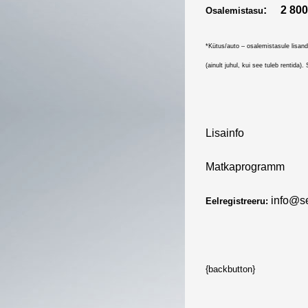
: 2 80
Osalemistasu
*Kütus/auto – osalemistasule lisand
(ainult juhul, kui see tuleb rentida)
Lisainfo
Matkaprogramm
info@
s
Eelregistreeru
:
{backbutton}