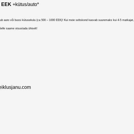
0 EEK
+kütus/auto*
ub auto või bussi kütusekulu (ca 500 – 1000 EEK)! Kui meie seltskond kasvab suuremaks kui 4-5 matkajat, s
. Selle saame otsustada ühiselt!
eiklusjanu.com