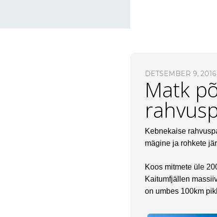
DETSEMBER 9, 2016
Matk põ
rahvusp
Kebnekaise rahvusp
mägine ja rohkete jä
Koos mitmete üle 20
Kaitumfjällen massii
on umbes 100km pikk