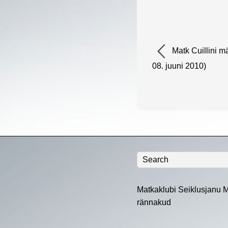
Matk Cuillini mä
08. juuni 2010)
Matkaklubi Seiklusjanu M
rännakud