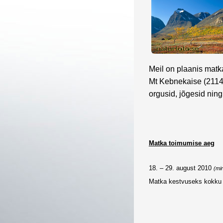
Meil on plaanis mat
Mt Kebnekaise (2114m
orgusid, jõgesid ning
Matka toimumise aeg
18. – 29. august 2010
(
mi
Matka kestvuseks kokku 