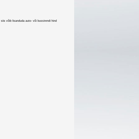
iis võib lisanduda auto- või bussirendi hind