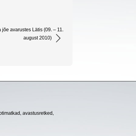
õe avarustes Lätis (09. – 11.
august 2010)
timatkad, avastusretked,