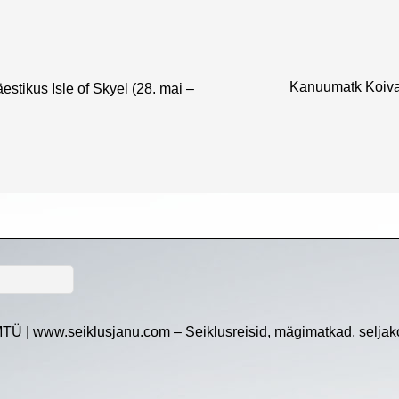
Kanuumatk Koiva j
estikus Isle of Skyel (28. mai –
TÜ | www.seiklusjanu.com – Seiklusreisid, mägimatkad, seljako