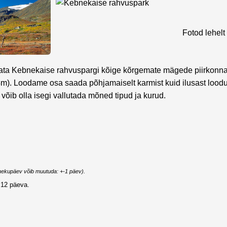
Fotod lehelt
kata Kebnekaise rahvuspargi kõige kõrgemate mägede piirkonna
). Loodame osa saada põhjamaiselt karmist kuid ilusast loodu
 võib olla isegi vallutada mõned tipud ja kurud.
nekupäev võib muutuda: +-1 päev
).
12 päeva.