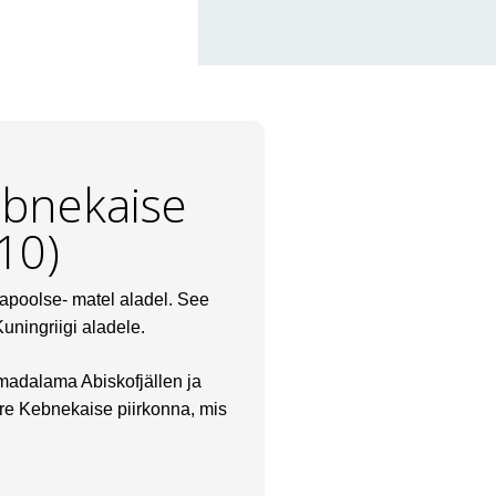
ebnekaise
10)
apoolse- matel aladel. See
uningriigi aladele.
madalama Abiskofjällen ja
re Kebnekaise piirkonna, mis