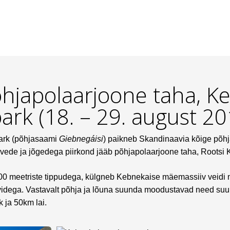
hjapolaarjoone taha, K
ark (18. – 29. august 20
ark (põhjasaami
Giebnegáisi
) paikneb Skandinaavia kõige põhj
rvede ja jõgedega piirkond jääb põhjapolaarjoone taha, Rootsi K
00 meetriste tippudega, külgneb Kebnekaise mäemassiiv veidi 
videga. Vastavalt põhja ja lõuna suunda moodustavad need suu
 ja 50km lai.