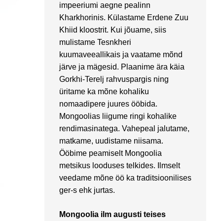
impeeriumi aegne pealinn
Kharkhorinis. Külastame Erdene Zuu
Khiid kloostrit. Kui jõuame, siis
mulistame Tesnkheri
kuumaveeallikais ja vaatame mõnd
järve ja mägesid. Plaanime ära käia
Gorkhi-Terelj rahvuspargis ning
üritame ka mõne kohaliku
nomaadipere juures ööbida.
Mongoolias liigume ringi kohalike
rendimasinatega. Vahepeal jalutame,
matkame, uudistame niisama.
Ööbime peamiselt Mongoolia
metsikus looduses telkides. Ilmselt
veedame mõne öö ka traditsioonilises
ger-s ehk jurtas.
Mongoolia ilm augusti teises