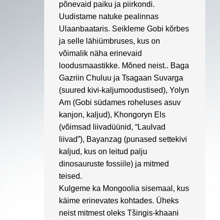
põnevaid paiku ja piirkondi.
Uudistame natuke pealinnas
Ulaanbaataris. Seikleme Gobi kõrbes
ja selle lähiümbruses, kus on
võimalik näha erinevaid
loodusmaastikke. Mõned neist.. Baga
Gazriin Chuluu ja Tsagaan Suvarga
(suured kivi-kaljumoodustised), Yolyn
Am (Gobi südames roheluses asuv
kanjon, kaljud), Khongoryn Els
(võimsad liivadüünid, “Laulvad
liivad”), Bayanzag (punased settekivi
kaljud, kus on leitud palju
dinosauruste fossiile) ja mitmed
teised.
Kulgeme ka Mongoolia sisemaal, kus
käime erinevates kohtades. Üheks
neist mitmest oleks Tšingis-khaani