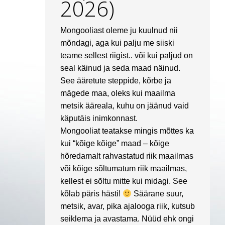
2026)
Mongooliast oleme ju kuulnud nii
mõndagi, aga kui palju me siiski
teame sellest riigist.. või kui paljud on
seal käinud ja seda maad näinud.
See ääretute steppide, kõrbe ja
mägede maa, oleks kui maailma
metsik ääreala, kuhu on jäänud vaid
käputäis inimkonnast.
Mongooliat teatakse mingis mõttes ka
kui “kõige kõige” maad – kõige
hõredamalt rahvastatud riik maailmas
või kõige sõltumatum riik maailmas,
kellest ei sõltu mitte kui midagi. See
kõlab päris hästi!
Säärane suur,
metsik, avar, pika ajalooga riik, kutsub
seiklema ja avastama. Nüüd ehk ongi