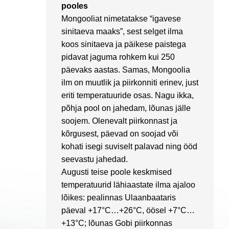
pooles
Mongooliat nimetatakse “igavese
sinitaeva maaks”, sest selget ilma
koos sinitaeva ja päikese paistega
pidavat jaguma rohkem kui 250
päevaks aastas. Samas, Mongoolia
ilm on muutlik ja piirkonniti erinev, just
eriti temperatuuride osas. Nagu ikka,
põhja pool on jahedam, lõunas jälle
soojem. Olenevalt piirkonnast ja
kõrgusest, päevad on soojad või
kohati isegi suviselt palavad ning ööd
seevastu jahedad.
Augusti teise poole keskmised
temperatuurid lähiaastate ilma ajaloo
lõikes: pealinnas Ulaanbaataris
päeval +17°C…+26°C, öösel +7°C…
+13°C; lõunas Gobi piirkonnas