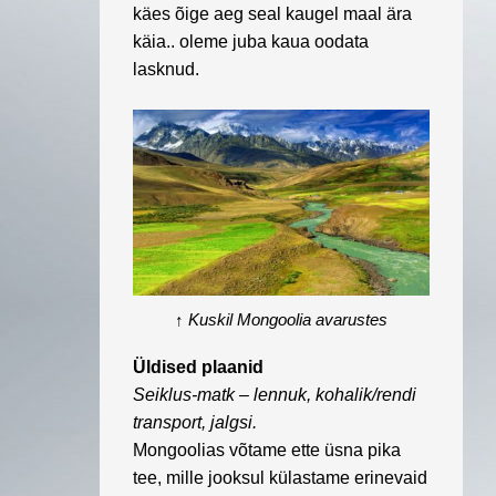
käes õige aeg seal kaugel maal ära
käia.. oleme juba kaua oodata
lasknud.
↑
Kuskil Mongoolia avarustes
Üldised plaanid
Seiklus-matk – lennuk, kohalik/rendi
transport, jalgsi.
Mongoolias võtame ette üsna pika
tee, mille jooksul külastame erinevaid