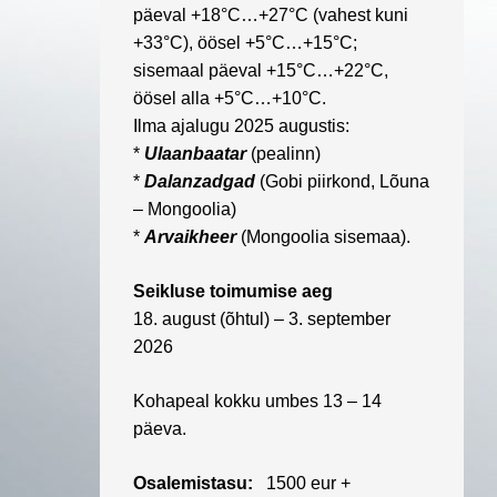
päeval +18°C…+27°C (vahest kuni
+33°C), öösel +5°C…+15°C;
sisemaal päeval +15°C…+22°C,
öösel alla +5°C…+10°C.
Ilma ajalugu 2025 augustis:
*
Ulaanbaatar
(pealinn)
*
Dalanzadgad
(Gobi piirkond, Lõuna
– Mongoolia)
*
Arvaikheer
(Mongoolia sisemaa).
Seikluse toimumise aeg
18. august (õhtul) – 3. september
2026
Kohapeal kokku umbes 13 – 14
päeva.
Osalemistasu:
1500 eur
+