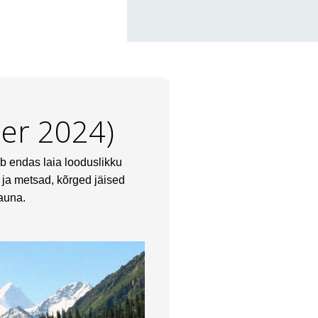
er 2024)
ab endas laia looduslikku
 ja metsad, kõrged jäised
fauna.