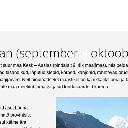
an (september – oktoob
t suur maa Kesk – Aasias (pindalalt 9. riik maailmas), mis peid
ad tasandikud, lõputud stepid, kõrbed, kanjonid, rohetavad orud
gijärved. Neil ainulaadsetel maastikel on ka rikkalik floora ja 
rite maa meelitab oma varjatud loodusaardeid kaema.
ad aset Lõuna –
matõ provintsis.
ul käime ära