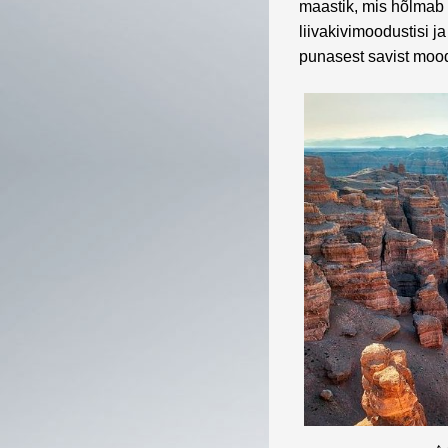
maastik, mis hõlmab m
liivakivimoodustisi ja
punasest savist moo
↑