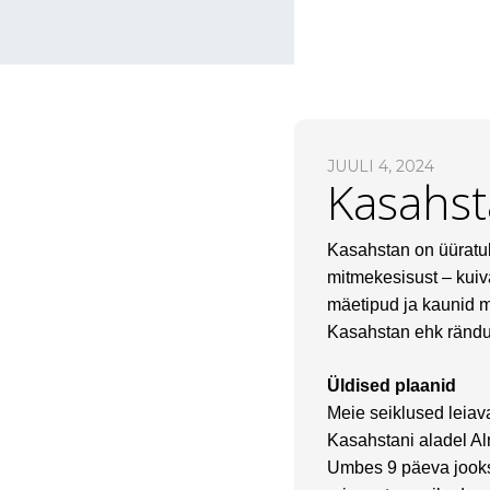
JUULI 4, 2024
Kasahst
Kasahstan on üüratul
mitmekesisust – kuiv
mäetipud ja kaunid mä
Kasahstan ehk rändu
Üldised plaanid
Meie seiklused leiav
Kasahstani aladel Al
Umbes 9 päeva jooks