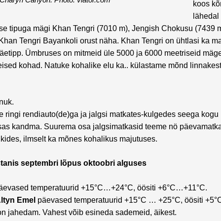
koos kõ
lähedal
lise tipuga mägi Khan Tengri (7010 m), Jengish Chokusu (7439 
 Khan Tengri Bayankoli orust näha. Khan Tengri on ühtlasi ka 
äetipp. Ümbruses on mitmeid üle 5000 ja 6000 meetriseid mäge
eised kohad. Natuke kohalike elu ka.. külastame mõnd linnakest 
nnuk.
 ringi rendiauto(de)ga ja jalgsi matkates-kulgedes seega kogu 
sas kandma. Suurema osa jalgsimatkasid teeme nö päevamatkade
kides, ilmselt ka mõnes kohalikus majutuses.
tanis septembri lõpus oktoobri alguses
päevased temperatuurid +15°C…+24°C, öösiti +6°C…+11°C.
ltyn Emel
päevased temperatuurid +15°C … +25°C, öösiti +5°
 jahedam. Vahest võib esineda sademeid, äikest.