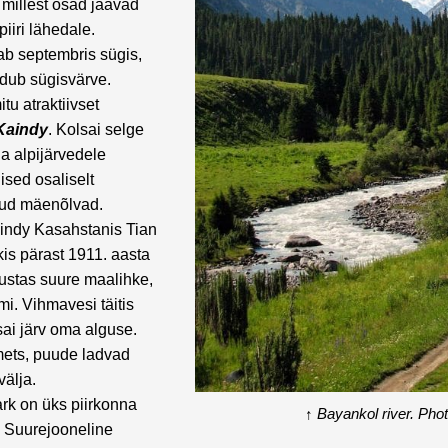
 millest osad jäävad
iiri lähedale.
ab septembris sügis,
ndub sügisvärve.
u atraktiivset
Kaindy
. Kolsai selge
a alpijärvedele
ised osaliselt
ud mäenõlvad.
Kaindy Kasahstanis Tian
is pärast 1911. aasta
ustas suure maalihke,
i. Vihmavesi täitis
i sai järv oma alguse.
ets, puude ladvad
välja.
rk on üks piirkonna
↑
Bayankol river. Pho
. Suurejooneline