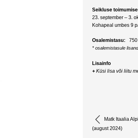
Seikluse toimumise
23. september – 3. o
Kohapeal umbes 9 p
Osalemistasu:
750
* osalemistasule lisan
Lisainfo
+
Küsi lisa või liitu mei
Matk Itaalia Al
(august 2024)