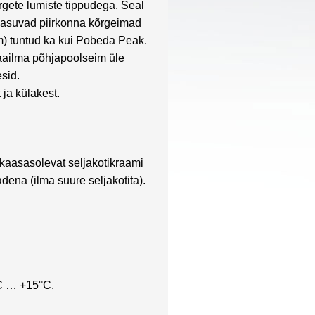
rgete lumiste tippudega. Seal
 asuvad piirkonna kõrgeimad
m) tuntud ka kui Pobeda Peak.
maailma põhjapoolseim üle
sid.
ja külakest.
kaasasolevat seljakotikraami
na (ilma suure seljakotita).
C … +15°C.