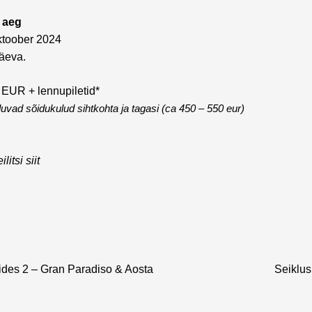
 aeg
ktoober 2024
äeva.
EUR + lennupiletid*
duvad sõidukulud sihtkohta ja tagasi (ca 450 – 550 eur)
litsi siit
pides 2 – Gran Paradiso & Aosta
Seiklus