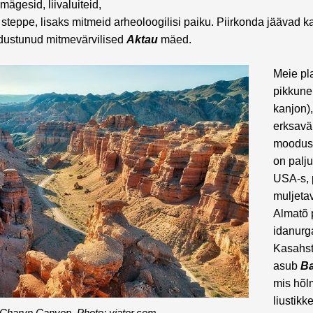
ägesid, liivaluiteid,
 steppe, lisaks mitmeid arheoloogilisi paiku. Piirkonda jäävad ka 
dustunud mitmevärvilised
Aktau
mäed.
Meie pl
pikkun
kanjon),
erksavär
moodust
on palj
USA-s, 
muljeta
Almatõ 
idanurg
Kasahst
asub
Ba
mis hõl
liustikk
Charyn Canyon. Photo: viator.com