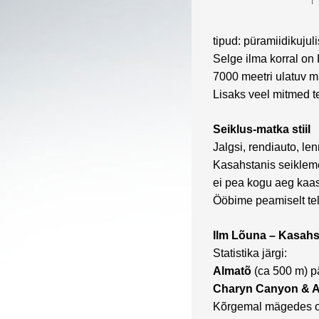
tipud: püramiidikuju
Selge ilma korral on
7000 meetri ulatuv m
Lisaks veel mitmed t
Seiklus-matka stiil
Jalgsi, rendiauto, le
Kasahstanis seikleme
ei pea kogu aeg kaa
Ööbime peamiselt tel
Ilm Lõuna – Kasahs
Statistika järgi:
Almatõ
(ca 500 m) 
Charyn Canyon & A
Kõrgemal mägedes on