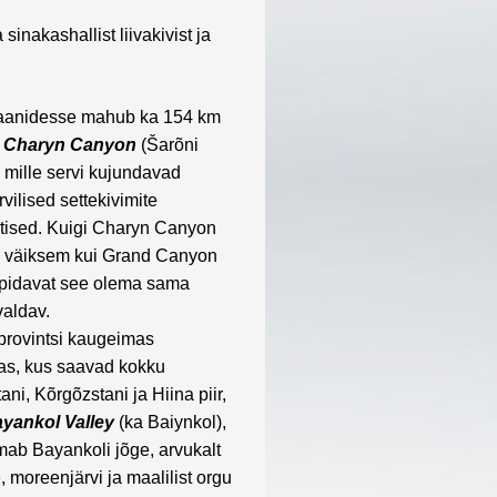
sinakashallist liivakivist ja
aanidesse mahub ka 154 km
e
Charyn Canyon
(Šarõni
 mille servi kujundavad
vilised settekivimite
ised. Kuigi Charyn Canyon
u väiksem kui Grand Canyon
pidavat see olema sama
valdav.
p
rovintsi kaugeimas
as, kus saavad kokku
ani,
Kõrgõzstani
ja Hiina piir,
yankol Valley
(ka Baiynkol),
mab Bayankoli jõge, arvukalt
e, moreenjärvi ja maalilist orgu