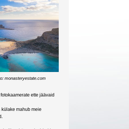
to: monasteryestate.com
fotokaamerate ette jäävaid
is külake mahub meie
d.