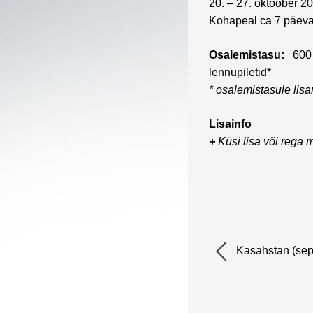
20. – 27. oktoober 2
Kohapeal ca 7 päeva
Osalemistasu:
600
lennupiletid*
* osalemistasule lisa
Lisainfo
+
Küsi lisa või rega me
Kasahstan (sep