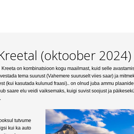
 Kreetal (oktoober 2024)
. Kreeta on kombinatsioon kogu maailmast, kuid selle avastami
estada tema suurust (Vahemere suuruselt viies saar) ja mitmekül
st (kui kasutada kulunud fraasi).. on olnud juba ammu plaanide
b saare elu veidi vaiksemaks, kuigi suvist soojust ja päikeseküll
.
ooksul tutvume
lgsi kui ka auto