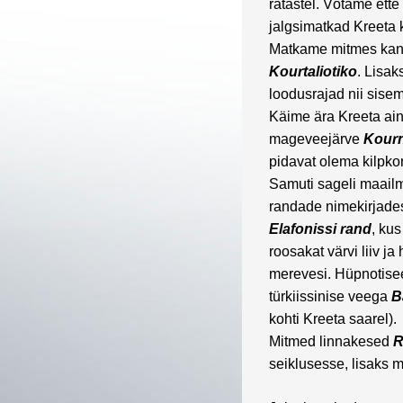
ratastel. Võtame ett
jalgsimatkad Kreeta 
Matkame mitmes kan
Kourtaliotiko
. Lisak
loodusrajad nii sisem
Käime ära Kreeta ai
mageveejärve
Kour
pidavat olema kilpko
Samuti sageli maail
randade nimekirjade
Elafonissi rand
, kus
roosakat värvi liiv ja 
merevesi. Hüpnotise
türkiissinise veega
B
kohti Kreeta saarel).
Mitmed linnakesed
R
seiklusesse, lisaks 