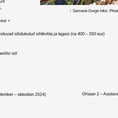
024
.
↑
Samaria Gorge hike. Phot
 eur
+
nduvad sõidukulud sihtkohta ja tagasi (ca 400 – 550 eur)
ilitsi siit
Omaan 2 – Aastava
tember – oktoober 2024)