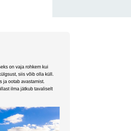
seks on vaja rohkem kui
gsust, siis võib olla küll.
s ja ootab avastamist.
ast ilma jätkub tavaliselt