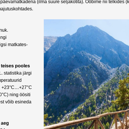
päevamatkadena (ilma suure seljakotita). Ööbime nii telkides 
ajutuskohtades.
nnuk.
ingi
lgsi matkates-
 teises poole
s
 statistika järgi
peratuurid
ku +23°C…+27°C
0°C) ning öösiti
t võib esineda
 aeg