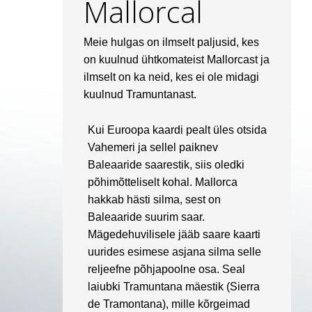
Mallorcal
Meie hulgas on ilmselt paljusid, kes
on kuulnud ühtkomateist Mallorcast ja
ilmselt on ka neid, kes ei ole midagi
kuulnud Tramuntanast.
Kui Euroopa kaardi pealt üles otsida
Vahemeri ja sellel paiknev
Baleaaride saarestik, siis oledki
põhimõtteliselt kohal. Mallorca
hakkab hästi silma, sest on
Baleaaride suurim saar.
Mägedehuvilisele jääb saare kaarti
uurides esimese asjana silma selle
reljeefne põhjapoolne osa. Seal
laiubki Tramuntana mäestik (Sierra
de Tramontana), mille kõrgeimad