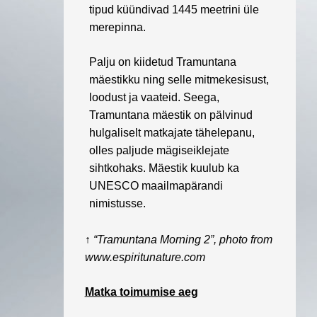
tipud küündivad 1445 meetrini üle
merepinna.
Palju on kiidetud Tramuntana
mäestikku ning selle mitmekesisust,
loodust ja vaateid. Seega,
Tramuntana mäestik on pälvinud
hulgaliselt matkajate tähelepanu,
olles paljude mägiseiklejate
sihtkohaks. Mäestik kuulub ka
UNESCO maailmapärandi
nimistusse.
↑
“Tramuntana Morning 2”, photo from
www.espiritunature.com
Matka toimumise aeg