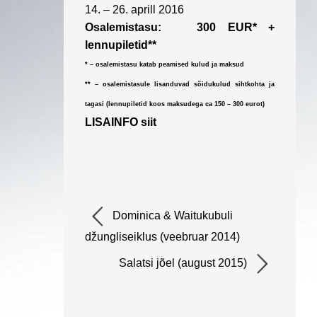
14. – 26. aprill 2016
Osalemistasu
: 300 EUR* +
lennupiletid**
* –
osalemistasu
katab peamised kulud ja maksud
** – osalemistasule lisanduvad sõidukulud sihtkohta ja
tagasi (lennupiletid koos maksudega ca 150 – 300 eurot)
LISAINFO siit
Dominica & Waitukubuli
džungliseiklus (veebruar 2014)
Salatsi jõel (august 2015)