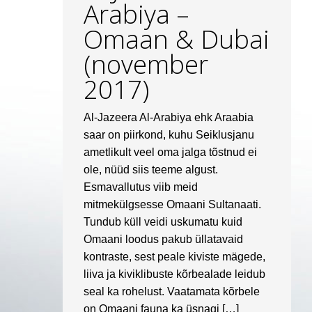
Arabiya –
Omaan & Dubai
(november
2017)
Al-Jazeera Al-Arabiya ehk Araabia
saar on piirkond, kuhu Seiklusjanu
ametlikult veel oma jalga tõstnud ei
ole, nüüd siis teeme algust.
Esmavallutus viib meid
mitmekülgsesse Omaani Sultanaati.
Tundub küll veidi uskumatu kuid
Omaani loodus pakub üllatavaid
kontraste, sest peale kiviste mägede,
liiva ja kiviklibuste kõrbealade leidub
seal ka rohelust. Vaatamata kõrbele
on Omaani fauna ka üsnagi […]