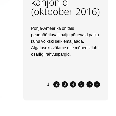
kanjonid
(oktoober 2016)
Põhja-Ameerika on täis
peadpööritavalt palju põnevaid paiku
kuhu võikski seiklema jääda.
Algatuseks võtame ette mõned Utah’i
osariigi rahvuspargid.
1
2
3
4
5
>
»