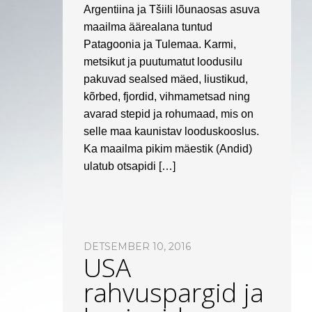
Argentiina ja Tšiili lõunaosas asuva
maailma äärealana tuntud
Patagoonia ja Tulemaa. Karmi,
metsikut ja puutumatut loodusilu
pakuvad sealsed mäed, liustikud,
kõrbed, fjordid, vihmametsad ning
avarad stepid ja rohumaad, mis on
selle maa kaunistav looduskooslus.
Ka maailma pikim mäestik (Andid)
ulatub otsapidi […]
DETSEMBER 10, 2016
USA
rahvuspargid ja