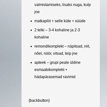
valmistamiseks, lisaks nuga, kulp
jne
matkapliit + selle küte + süüde
2 telki – 3-4 kohaline ja 2-3
kohaline
remondikomplekt – näpitsad, niit,
nõel, nöör, vitsad, teip jne
apteek – grupi peale üldine
esmaabikomplekt +
hädapärasemad ravimid
{backbutton}