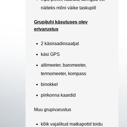
näiteks mõni väike taskupill
Grupijuhi käsutuses olev
erivarustus
2 käsiraadiosaatjat
käsi GPS
altimeeter, baromeeter,
termomeeter, kompass
binokkel
piirkonna kaardid
Muu grupivarustus
kõik vajalikud matkapotid toidu