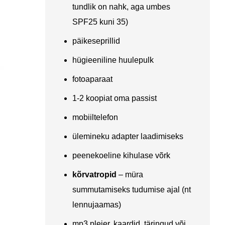
tundlik on nahk, aga umbes
SPF25 kuni 35)
päikeseprillid
hügieeniline huulepulk
fotoaparaat
1-2 koopiat oma passist
mobiiltelefon
ülemineku adapter laadimiseks
peenekoeline kihulase võrk
kõrvatropid
– müra
summutamiseks tudumise ajal (nt
lennujaamas)
mp3 pleier, kaardid, täringud või