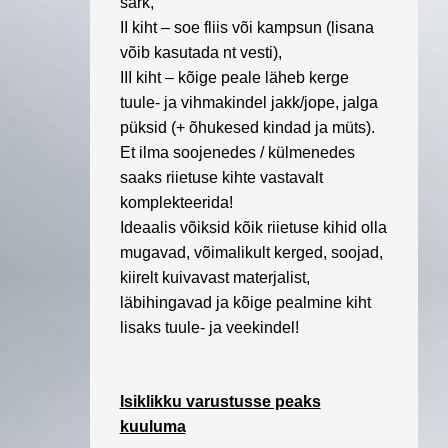
särk,
II kiht – soe fliis või kampsun (lisana
võib kasutada nt vesti),
III kiht – kõige peale läheb kerge
tuule- ja vihmakindel jakk/jope, jalga
püksid (+ õhukesed kindad ja müts).
Et ilma soojenedes / külmenedes
saaks
riietuse
kihte vastavalt
komplekteerida!
Ideaalis võiksid kõik riietuse kihid olla
mugavad, võimalikult kerged
,
soojad,
kiirelt kuivavast materjalist,
läbihingavad ja kõige pealmine kiht
lisaks tuule- ja veekindel
!
Isiklikku varustusse peaks
kuuluma