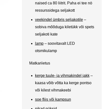
naised ca 80 liitrit. Paha ei tee nö
ressurssidega seljakott
veekindel ümbris seljakotile
–
sobiva mõõduga kiletükk või spets
seljakoti kate
lamp
– soovitavalt LED
otsmikulamp
Matkariietus
kerge tuule- ja vihmakindel jakk
–
kaasa võib võtta ka kerge pontso
või kilest vihmakeebi
soe fliis või kampsun
pikad püksid