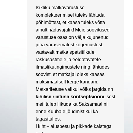
Isikliku matkavarustuse
komplekteerimisel tuleks lähtuda
põhimõttest, et kaasa tuleks võtta
ainult hädavajalik! Meie soovitused
varustuse osas on välja kujunenud
juba varasematest kogemustest,
vastavalt matka spetsiifikale,
raskusastmele ja eeldatavatele
ilmastikutingimustele ning lähtudes
soovist, et matkajal oleks kaasas
maksimaalselt kerge kandam.
Matkariietuse valikul võiks järgida nn
kihilise riietuse kontseptsiooni
, sest
meil tuleb liikuda ka Saksamaal nii
enne Kuubale jõudmist kui ka
tagasitulles.
I kiht – aluspesu ja pikkade käistega