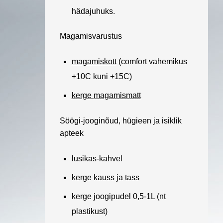
hädajuhuks.
Magamisvarustus
magamiskott
(comfort vahemikus
+10C kuni +15C)
kerge
magamismatt
Söögi-jooginõud, hügieen ja isiklik
apteek
lusikas-kahvel
kerge kauss ja tass
kerge joogipudel 0,5-1L (nt
plastikust)