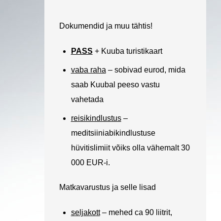
Dokumendid ja muu tähtis!
PASS
+ Kuuba turistikaart
vaba raha
– sobivad eurod, mida
saab Kuubal peeso vastu
vahetada
reisikindlustus
–
meditsiiniabikindlustuse
hüvitislimiit võiks olla vähemalt 30
000 EUR-i.
Matkavarustus ja selle lisad
seljakott
– mehed ca 90 liitrit,