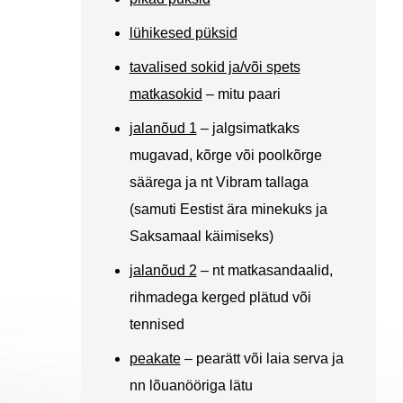
lühikesed püksid
tavalised sokid ja/või spets
matkasokid
– mitu paari
jalanõud 1
– jalgsimatkaks
mugavad, kõrge või poolkõrge
säärega ja nt Vibram tallaga
(samuti Eestist ära minekuks ja
Saksamaal käimiseks)
jalanõud 2
– nt matkasandaalid,
rihmadega kerged plätud või
tennised
peakate
– pearätt või laia serva ja
nn lõuanööriga lätu