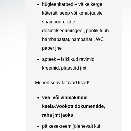
hügieenitarbed – väike kerge
käterätt, seep või keha-juuste
shampoon, käte
desinfitseerimisgeel, poolik tuub
hambapastat, hambahari, WC
paber jne
apteek – isiklikud ravimid,
kreemid, plaastrid jmt
Mõned soovitatavad lisad!
vee- või vihmakindel
kaela-/vöökott dokumentide,
raha jmt jaoks
päikesekreem (olenevalt kui