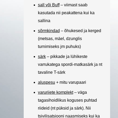
sall või Buff
– viimast saab
kasutada nii peakattena kui ka
sallina
sõrmkindad
– õhukesed ja kerged
(metsas, mäel, dzunglis
turnimiseks jm puhuks)
särk
– pikkade ja lühikeste
varrukatega spordi-matkasärk ja nt
tavaline T-särk
aluspesu
+ mitu varupaari
varuriiete komplekt
– väga
tagasihoidlikus koguses puhtad
riideid (nt püksid ja särk). Nii
tsivilisatsiooni naasmiseks kui ka